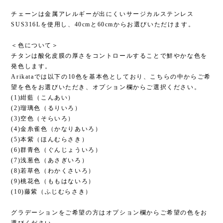
チェーンは金属アレルギーが出にくいサージカルステンレス
SUS316Lを使用し、40cmと60cmからお選びいただけます。
＜色について＞
チタンは酸化皮膜の厚さをコントロールすることで鮮やかな色を
発色します。
Arikataでは以下の10色を基本色としており、こちらの中からご希
望を色をお選びいただき、オプション欄からご選択ください。
(1)紺藍（こんあい）
(2)瑠璃色（るりいろ）
(3)空色（そらいろ）
(4)金糸雀色（かなりあいろ）
(5)本紫（ほんむらさき）
(6)群青色（ぐんじょういろ）
(7)浅葱色（あさぎいろ）
(8)若草色（わかくさいろ）
(9)桃花色（ももはないろ）
(10)藤紫（ふじむらさき）
グラデーションをご希望の方はオプション欄からご希望の色をお
選びください。