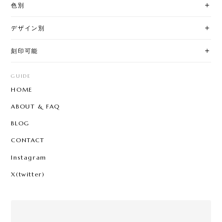
色別
デザイン別
刻印可能
GUIDE
HOME
ABOUT & FAQ
BLOG
CONTACT
Instagram
X(twitter)