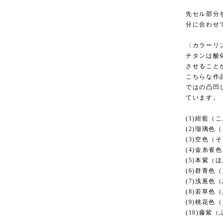
先セル部分
分に合わせ
〈カラーリ
チタンは酸
させること
こちらな作
ではの凸凹
ています。
(1)紺藍（
(2)瑠璃色
(3)空色（
(4)金糸雀
(5)本紫（
(6)群青色
(7)浅葱色
(8)若草色
(9)桃花色
(10)藤紫