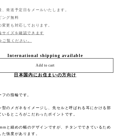
後、発送予定日をメールいたします。
ピング無料
の変更も対応しております。
輪サイズを確認できます
Qをご覧ください。
International shipping available
Add to cart
日本国内にお住まいの方向け
ーフの指輪です。
ン型のメガネをイメージし、先セルと呼ばれる耳にかける部
ているところがこだわったポイントです。
.5mmと細めの幅のデザインですが、チタンでできているため
した強度があります。