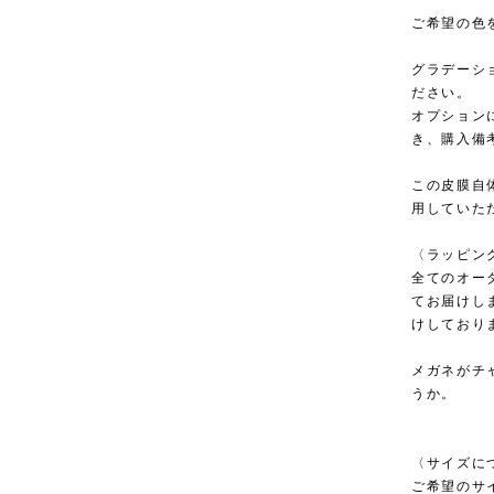
ご希望の色
グラデーシ
ださい。
オプション
き、購入備
この皮膜自
用していた
〈ラッピン
全てのオー
てお届けし
けしており
メガネがチ
うか。
〈サイズに
ご希望のサ