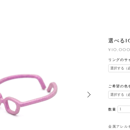
選べる
¥10,00
リングのサ
ご希望の色
数量
金属アレル