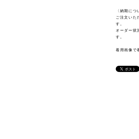
〈納期につ
ご注文いた
す。
オーダー状
す。
着用画像で