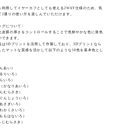
を利用してイヤーカフとしても使える2WAY仕様のため、気
て2通りの使い方を楽しんでいただけます。
ングについて〉
化皮膜の厚さをコントロールすることで色鮮やかな色に発色
ができます。
品は3Dプリントを活用して作製しており、3Dプリントなら
したマットな質感を活かして以下のような10色を基本色とし
こんあい）
（るりいろ）
そらいろ）
色（かなりあいろ）
ほんむらさき）
（ぐんじょういろ）
（あさぎいろ）
（わかくさいろ）
（ももはないろ）
（ふじむらさき）