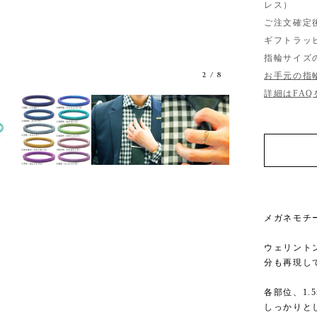
レス）
ご注文確定
ギフトラッ
指輪サイズ
3
/
8
お手元の指
詳細はFA
メガネモチ
ウェリント
分も再現し
各部位、1
しっかりと